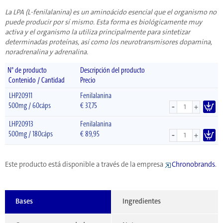
La LPA (L-fenilalanina) es un aminoácido esencial que el organismo no
puede producir por sí mismo.
Esta forma es biológicamente muy
activa y el organismo la utiliza principalmente para sintetizar
determinadas proteínas, así como los neurotransmisores dopamina,
noradrenalina y adrenalina.
N° de producto
Descripción del producto
Contenido / Cantidad
Precio
LHP20911
Fenilalanina
-
500mg / 60cáps
€
37,75
+
LHP20913
Fenilalanina
-
500mg / 180cáps
€
89,95
+
Este producto está disponible a través de la empresa
Chronobrands
.
Bases
Ingredientes