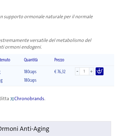
 un supporto ormonale naturale per il normale
 estremamente versatile del metabolismo del
nti ormoni endogeni.
tenuto
Quantità
Prezzo
-
+
g
180caps
€ 76,32
mg
180caps
ditta
Chronobrands
.
Ormoni Anti-Aging