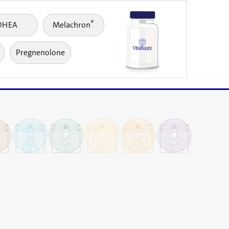
®
DHEA
Melachron
Pregnenolone