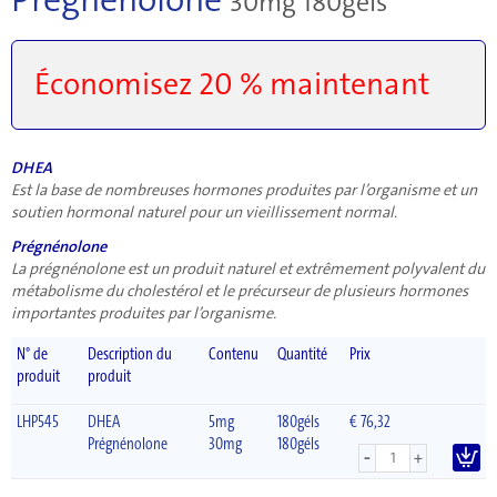
30mg 180géls
Économisez 20 % maintenant
DHEA
Est la base de nombreuses hormones produites par l’organisme et un
soutien hormonal naturel pour un vieillissement normal.
Prégnénolone
La prégnénolone est un produit naturel et extrêmement polyvalent du
métabolisme du cholestérol et le précurseur de plusieurs hormones
importantes produites par l’organisme.
N° de
Description du
Contenu
Quantité
Prix
produit
produit
LHP545
DHEA
5mg
180géls
€ 76,32
Prégnénolone
30mg
180géls
-
+