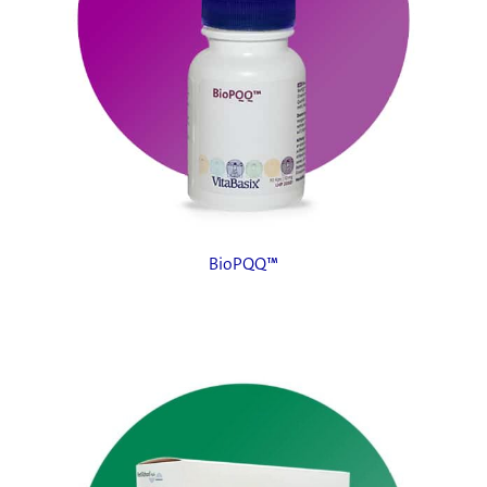
BioPQQ™