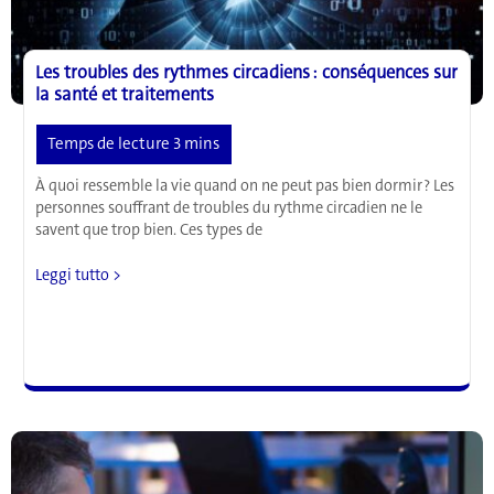
Les troubles des rythmes circadiens : conséquences sur
la santé et traitements
À quoi ressemble la vie quand on ne peut pas bien dormir ? Les
personnes souffrant de troubles du rythme circadien ne le
savent que trop bien. Ces types de
Les
Leggi tutto >
troubles
des
rythmes
circadiens
:
conséquences
sur
la
santé