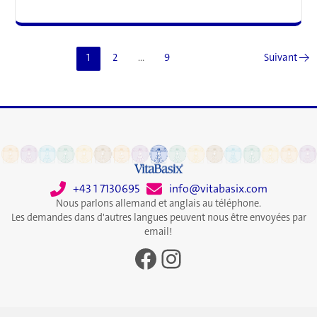
nuit
est
associé
à
1
2
…
9
Suivant
→
un
risque
accru
de
maladie
cardiaque
+43 1 7130695
info@vitabasix.com
Nous parlons allemand et anglais au téléphone.
Les demandes dans d'autres langues peuvent nous être envoyées par
email!
Facebook
Instagram