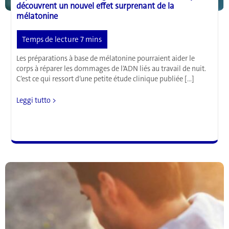
découvrent un nouvel effet surprenant de la
mélatonine
Les préparations à base de mélatonine pourraient aider le
corps à réparer les dommages de l’ADN liés au travail de nuit.
C’est ce qui ressort d’une petite étude clinique publiée […]
Réparation
Leggi tutto >
des
dommages
à
l’ADN
:
les
scientifiques
découvrent
un
nouvel
effet
surprenant