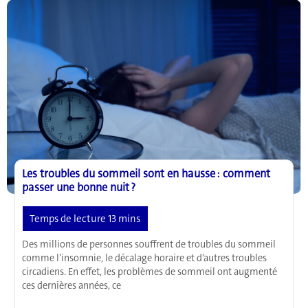
des
smartphones
pour
la
santé
Les troubles du sommeil sont en hausse : comment
passer une bonne nuit ?
Des millions de personnes souffrent de troubles du sommeil
comme l’insomnie, le décalage horaire et d’autres troubles
circadiens. En effet, les problèmes de sommeil ont augmenté
ces dernières années, ce