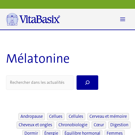
Aller
au
contenu
Mélatonine
S
e
a
r
c
h
Andropause
Cellues
Cellules
Cerveau et mémoire
Cheveux et ongles
Chronobiologie
Cœur
Digestion
Dormir
Énergie
Équilibre hormonal
Femmes