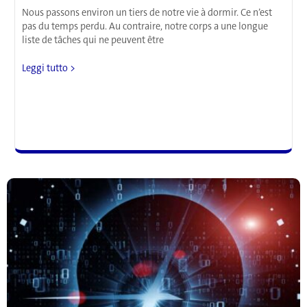
Nous passons environ un tiers de notre vie à dormir. Ce n’est
pas du temps perdu. Au contraire, notre corps a une longue
liste de tâches qui ne peuvent être
Les
Leggi tutto >
bases
du
sommeil
de
A
à
Zzzzz