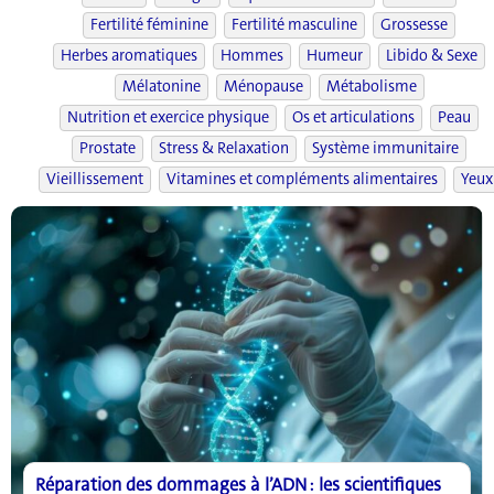
Fertilité féminine
Fertilité masculine
Grossesse
Herbes aromatiques
Hommes
Humeur
Libido & Sexe
Mélatonine
Ménopause
Métabolisme
Nutrition et exercice physique
Os et articulations
Peau
Prostate
Stress & Relaxation
Système immunitaire
Vieillissement
Vitamines et compléments alimentaires
Yeux
Réparation des dommages à l’ADN : les scientifiques