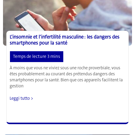
de
la
mélatonine
L’insomnie et l’infertilité masculine : les dangers des
smartphones pour la santé
À moins que vous ne viviez sous une roche proverbiale, vous
êtes probablement au courant des prétendus dangers des
smartphones pour la santé. Bien que ces appareils facilitent la
gestion
L’insomnie
Leggi tutto >
et
l’infertilité
masculine
:
les
dangers