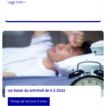
Les
Leggi tutto >
troubles
du
sommeil
sont
en
hausse
:
comment
passer
une
bonne
nuit
?
Les bases du sommeil de A à Zzzzz