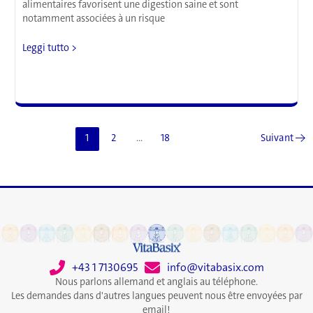
alimentaires favorisent une digestion saine et sont
notamment associées à un risque
« Fibermaxxing
Leggi tutto >
: »
Comment
consommer
plus
de
fibres
1
2
…
18
Suivant
→
pour
améliorer
la
santé
intestinale
+43 1 7130695
info@vitabasix.com
Nous parlons allemand et anglais au téléphone.
Les demandes dans d'autres langues peuvent nous être envoyées par
email!