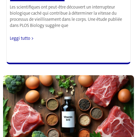
Les scientifiques ont peut-être découvert un interrupteur
biologique caché qui contribue à déterminer la vitesse du
processus de vieillissement dans le corps. Une étude publiée
dans PLOS Biology suggère que
Un
Leggi tutto >
acide
aminé
spécifique
pourrait
freiner
le
déclin
mental
lié
à
l’âge