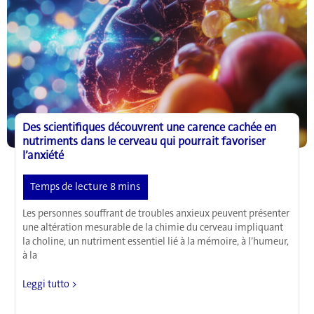
cerveau
Des scientifiques découvrent une carence cachée en
nutriments dans le cerveau qui pourrait favoriser
l’anxiété
Les personnes souffrant de troubles anxieux peuvent présenter
une altération mesurable de la chimie du cerveau impliquant
la choline, un nutriment essentiel lié à la mémoire, à l’humeur,
à la
Des
Leggi tutto >
scientifiques
découvrent