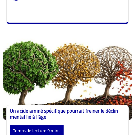
médecine
traditionnelle
chinoise,
une
nouvelle
approche
possible
contre
la
chute
des
cheveux
Un acide aminé spécifique pourrait freiner le déclin
mental lié à l’âge