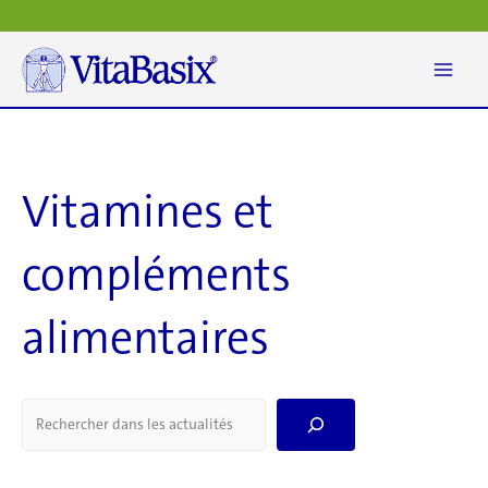
Aller
au
contenu
Vitamines et
compléments
alimentaires
S
e
a
r