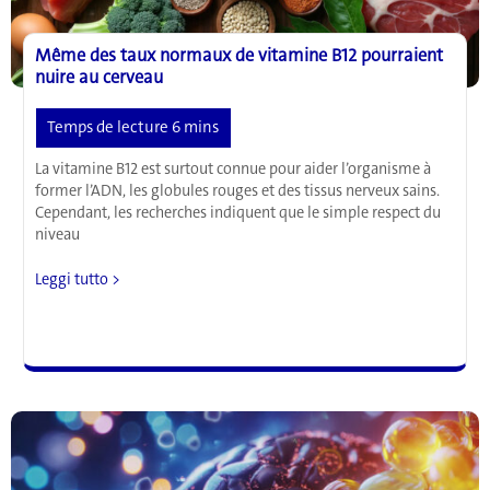
Même des taux normaux de vitamine B12 pourraient
nuire au cerveau
La vitamine B12 est surtout connue pour aider l’organisme à
former l’ADN, les globules rouges et des tissus nerveux sains.
Cependant, les recherches indiquent que le simple respect du
niveau
Même
Leggi tutto >
des
taux
normaux
de
vitamine
B12
pourraient
nuire
au