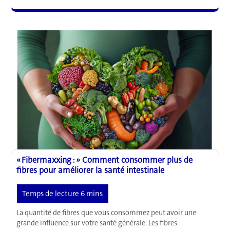
une
carence
cachée
en
nutriments
dans
le
cerveau
qui
pourrait
favoriser
l’anxiété
« Fibermaxxing : » Comment consommer plus de
fibres pour améliorer la santé intestinale
La quantité de fibres que vous consommez peut avoir une
grande influence sur votre santé générale. Les fibres