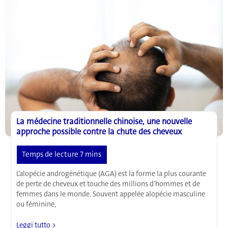
comment
le
café
pourrait
activer
un
mécanisme
de
protection
essentiel
de
l’organisme
La médecine traditionnelle chinoise, une nouvelle
approche possible contre la chute des cheveux
L’alopécie androgénétique (AGA) est la forme la plus courante
de perte de cheveux et touche des millions d’hommes et de
femmes dans le monde. Souvent appelée alopécie masculine
ou féminine,
La
Leggi tutto >