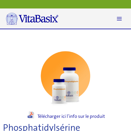
Aller
au
contenu
Télécharger ici l’info sur le produit
Phosphatidylsérine