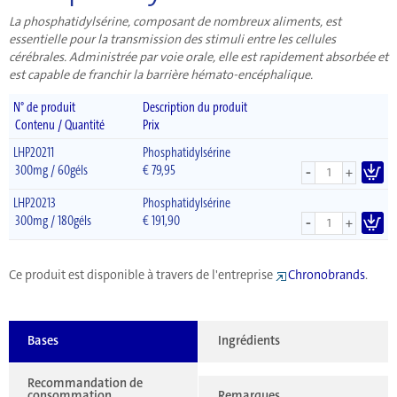
La phosphatidylsérine, composant de nombreux aliments, est
essentielle pour la transmission des stimuli entre les cellules
cérébrales. Administrée par voie orale, elle est rapidement absorbée et
est capable de franchir la barrière hémato-encéphalique.
N° de produit
Description du produit
Contenu / Quantité
Prix
LHP20211
Phosphatidylsérine
-
300mg / 60géls
€
79,95
+
LHP20213
Phosphatidylsérine
-
300mg / 180géls
€
191,90
+
Ce produit est disponible à travers de l'entreprise
Chronobrands
.
Bases
Ingrédients
Recommandation de
consommation
Remarques