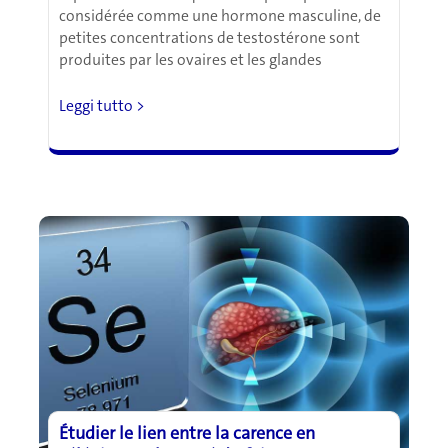
considérée comme une hormone masculine, de
petites concentrations de testostérone sont
produites par les ovaires et les glandes
Déséquilibre
Leggi tutto >
de
la
testostérone
chez
les
femmes
:
symptômes
et
causes
Étudier le lien entre la carence en