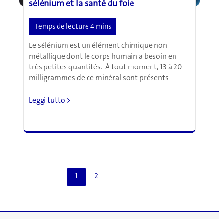
sélénium et la santé du foie
Le sélénium est un élément chimique non
métallique dont le corps humain a besoin en
très petites quantités. À tout moment, 13 à 20
milligrammes de ce minéral sont présents
Étudier
Leggi tutto >
le
lien
entre
la
carence
en
sélénium
1
2
et
la
santé
du