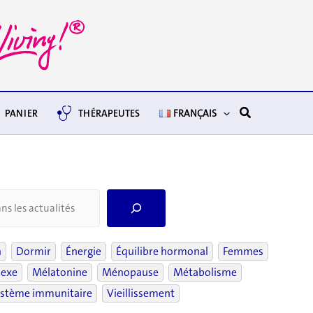
Rechercher
PANIER
THÉRAPEUTES
FRANÇAIS
S
e
a
r
n
Dormir
Énergie
Équilibre hormonal
Femmes
c
Sexe
Mélatonine
Ménopause
Métabolisme
h
stème immunitaire
Vieillissement