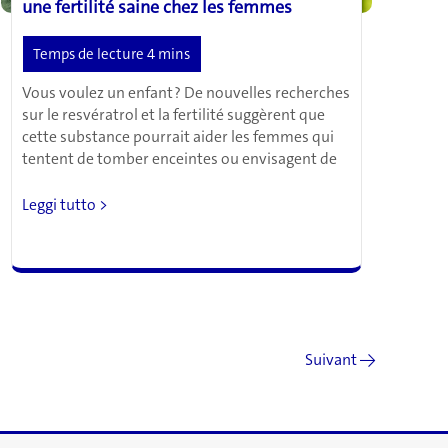
une fertilité saine chez les femmes
Vous voulez un enfant ? De nouvelles recherches
sur le resvératrol et la fertilité suggèrent que
cette substance pourrait aider les femmes qui
tentent de tomber enceintes ou envisagent de
Le
Leggi tutto >
resvératrol,
un
antioxydant,
favorise
une
fertilité
saine
Suivant
→
chez
les
femmes