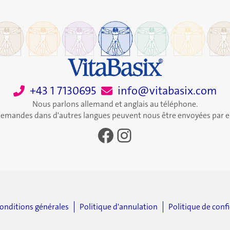
foie
+43 1 7130695
info@vitabasix.com
Nous parlons allemand et anglais au téléphone.
demandes dans d'autres langues peuvent nous être envoyées par e
Facebook
Instagram
onditions générales
Politique d'annulation
Politique de confi