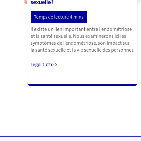
sexuelle ?
Il existe un lien important entre l’endométriose
et la santé sexuelle. Nous examinerons ici les
symptômes de l’endométriose, son impact sur
la santé sexuelle et la vie sexuelle des personnes
L’endométriose
Leggi tutto >
peut-
elle
affecter
votre
vie
sexuelle
?