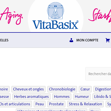
ELLES
MON COMPTE
moire
Cheveux et ongles
Chronobiologie
Cœur
Digestio
sesse
Herbes aromatiques
Hommes
Humeur
Libido & 
Os et articulations
Peau
Prostate
Stress & Relaxation
Sy