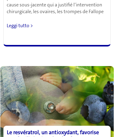
cause sous-jacente qui a justifié l’intervention
chirurgicale, les ovaires, les trompes de Fallope
Les
Leggi tutto >
rapports
sexuels
après
une
hystérectomie
:
ce
que
vous
devez
savoir
Le resvératrol, un antioxydant, favorise