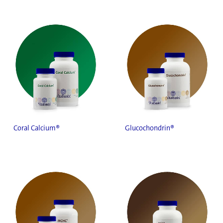
Coral Calcium®
Glucochondrin®