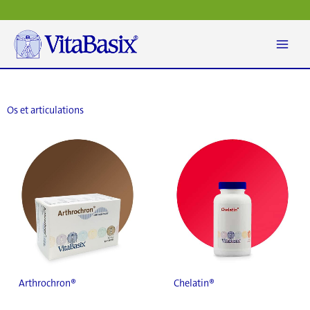
Aller
au
contenu
Os et articulations
Arthrochron®
Chelatin®