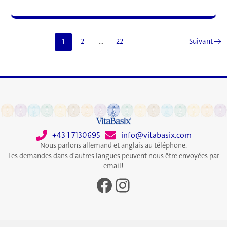
le
prouve
:
Les
1
2
…
22
Suivant
→
myrtilles
sauvages
favorisent
la
santé
cardiaque
et
intestinale
+43 1 7130695
info@vitabasix.com
Nous parlons allemand et anglais au téléphone.
Les demandes dans d'autres langues peuvent nous être envoyées par
email!
Facebook
Instagram