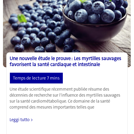
une
réduction
significative
des
symptômes
de
la
maladie
de
Crohn
Une nouvelle étude le prouve : Les myrtilles sauvages
favorisent la santé cardiaque et intestinale
Une étude scientifique récemment publiée résume des
décennies de recherche sur l’influence des myrtilles sauvages
sur la santé cardiométabolique. Ce domaine de la santé
comprend des mesures importantes telles que
Une
Leggi tutto >
nouvelle
étude