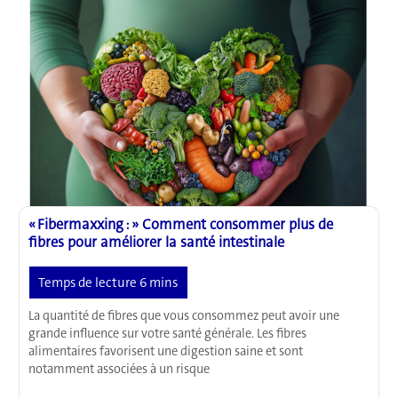
:
comment
le
cerveau
et
le
microbiome
intestinal
sont
affectés
« Fibermaxxing : » Comment consommer plus de
fibres pour améliorer la santé intestinale
La quantité de fibres que vous consommez peut avoir une
grande influence sur votre santé générale. Les fibres
alimentaires favorisent une digestion saine et sont
notamment associées à un risque