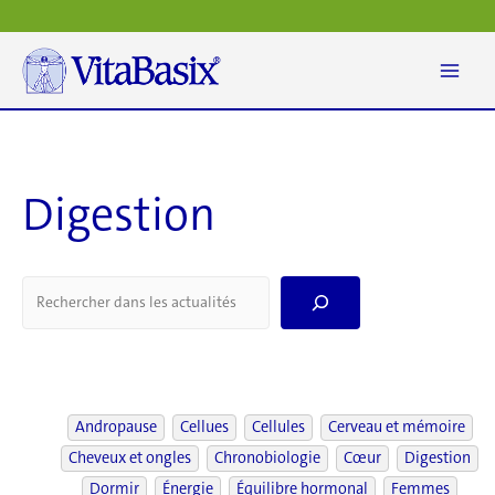
Aller
au
contenu
Digestion
S
e
a
r
c
h
Andropause
Cellues
Cellules
Cerveau et mémoire
Cheveux et ongles
Chronobiologie
Cœur
Digestion
Dormir
Énergie
Équilibre hormonal
Femmes