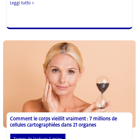
« Fibermaxxing
Leggi tutto >
: »
Comment
consommer
plus
de
fibres
pour
améliorer
la
santé
intestinale
Comment le corps vieillit vraiment : 7 millions de
cellules cartographiées dans 21 organes