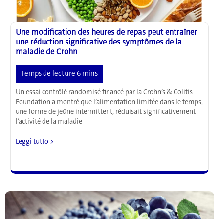
Une modification des heures de repas peut entraîner
une réduction significative des symptômes de la
maladie de Crohn
Un essai contrôlé randomisé financé par la Crohn’s & Colitis
Foundation a montré que l’alimentation limitée dans le temps,
une forme de jeûne intermittent, réduisait significativement
l’activité de la maladie
Une
Leggi tutto >
modification
des
heures
de
repas
peut
entraîner