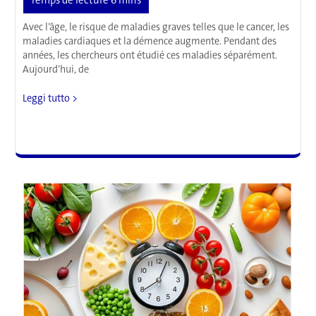
Avec l’âge, le risque de maladies graves telles que le cancer, les
maladies cardiaques et la démence augmente. Pendant des
années, les chercheurs ont étudié ces maladies séparément.
Aujourd’hui, de
Comment
Leggi tutto >
le
corps
vieillit
vraiment
:
7
millions
de
cellules
cartographiées
dans
21
organes