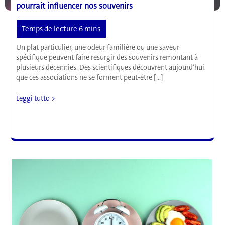
pourrait influencer nos souvenirs
Un plat particulier, une odeur familière ou une saveur
spécifique peuvent faire resurgir des souvenirs remontant à
plusieurs décennies. Des scientifiques découvrent aujourd’hui
que ces associations ne se forment peut-être […]
L’intestin
Leggi tutto >
et
le
cerveau
:
comment
l’alimentation
pourrait
influencer
nos
souvenirs