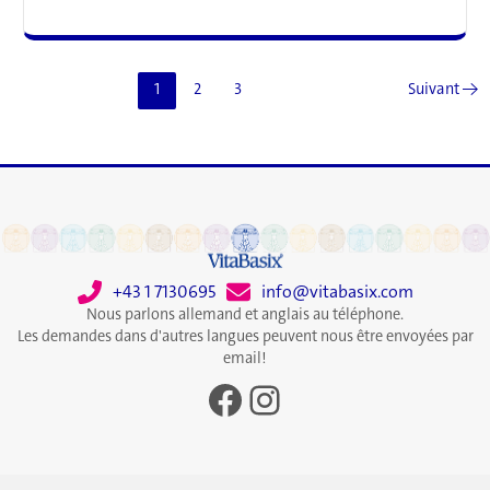
sexe
pour
la
santé
1
2
3
Suivant
→
+43 1 7130695
info@vitabasix.com
Nous parlons allemand et anglais au téléphone.
Les demandes dans d'autres langues peuvent nous être envoyées par
email!
Facebook
Instagram