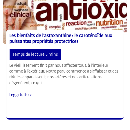
meilleure
santé
sexuelle,
et
bien
d’autresre.
Les bienfaits de l’astaxanthine : le caroténoïde aux
puissantes propriétés protectrices
Le vieillissement finit par nous affecter tous, à l’intérieur
comme à l’extérieur. Notre peau commence à s’affaisser et des
ridules apparaissent ; nos artères et nos articulations
dégénèrent, ce qui
Les
Leggi tutto >
bienfaits
de
l’astaxanthine
:
le
caroténoïde