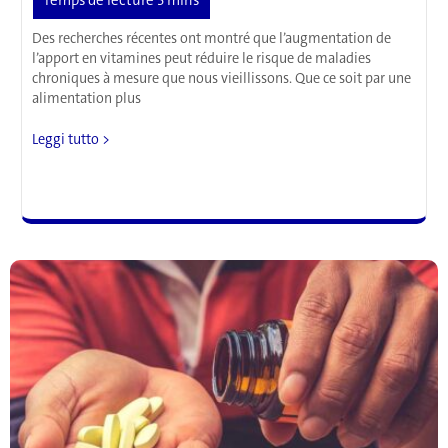
Des recherches récentes ont montré que l’augmentation de
l’apport en vitamines peut réduire le risque de maladies
chroniques à mesure que nous vieillissons. Que ce soit par une
alimentation plus
Vitamines
Leggi tutto >
et
vieillissement:
la
prise
de
vitamines
peut-
elle
réduire
le
risque
de
tomber
malade?