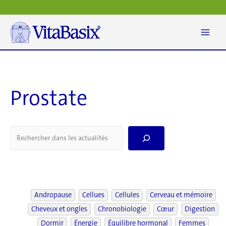
Aller
au
contenu
Prostate
S
e
a
r
c
h
Andropause
Cellues
Cellules
Cerveau et mémoire
Cheveux et ongles
Chronobiologie
Cœur
Digestion
Dormir
Énergie
Équilibre hormonal
Femmes