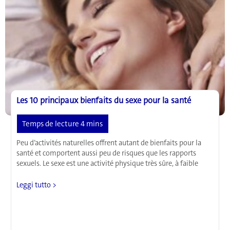
Les 10 principaux bienfaits du sexe pour la santé
Peu d’activités naturelles offrent autant de bienfaits pour la
santé et comportent aussi peu de risques que les rapports
sexuels. Le sexe est une activité physique très sûre, à faible
Les
Leggi tutto >
10
principaux
bienfaits
du