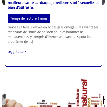
meilleure santé cardiaque, meilleure santé sexuelle, et
bien d’autresre.
Grâce à sa teneur élevée en acides gras oméga-3, les avantages
étonnants de l’huile de poisson pour les hommes ne
manquent pas, y compris d’immenses avantages pour les
problèmes de […]
Les
Leggi tutto >
avantages
de
l’huile
de
poisson
pour
les
hommes:
meilleure
santé
cardiaque,