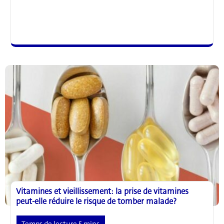
d’un
nouveau
lien
entre
les
MICI
et
le
cancer
de
la
prostate
Vitamines et vieillissement: la prise de vitamines
peut-elle réduire le risque de tomber malade?