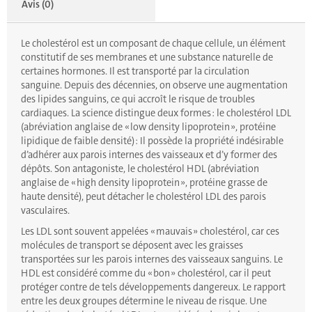
Avis (0)
Le cholestérol est un composant de chaque cellule, un élément
constitutif de ses membranes et une substance naturelle de
certaines hormones. Il est transporté par la circulation
sanguine. Depuis des décennies, on observe une augmentation
des lipides sanguins, ce qui accroît le risque de troubles
cardiaques. La science distingue deux formes : le cholestérol LDL
(abréviation anglaise de « low density lipoprotein », protéine
lipidique de faible densité) : Il possède la propriété indésirable
d’adhérer aux parois internes des vaisseaux et d’y former des
dépôts. Son antagoniste, le cholestérol HDL (abréviation
anglaise de « high density lipoprotein », protéine grasse de
haute densité), peut détacher le cholestérol LDL des parois
vasculaires.
Les LDL sont souvent appelées « mauvais » cholestérol, car ces
molécules de transport se déposent avec les graisses
transportées sur les parois internes des vaisseaux sanguins. Le
HDL est considéré comme du « bon » cholestérol, car il peut
protéger contre de tels développements dangereux. Le rapport
entre les deux groupes détermine le niveau de risque. Une