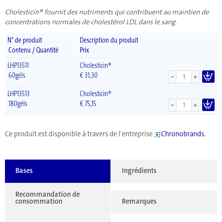
Cholesticin® fournit des nutriments qui contribuent au maintien de
concentrations normales de cholestérol LDL dans le sang.
N° de produit
Description du produit
Contenu / Quantité
Prix
LHP13511
Cholesticin®
-
60géls
€
31,30
+
LHP13513
Cholesticin®
-
180géls
€
75,15
+
Ce produit est disponible à travers de l'entreprise
Chronobrands
.
Bases
Ingrédients
Recommandation de
consommation
Remarques