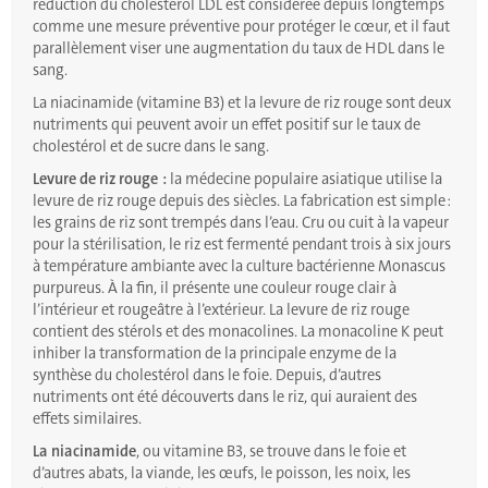
réduction du cholestérol LDL est considérée depuis longtemps
comme une mesure préventive pour protéger le cœur, et il faut
parallèlement viser une augmentation du taux de HDL dans le
sang.
La niacinamide (vitamine B3) et la levure de riz rouge sont deux
nutriments qui peuvent avoir un effet positif sur le taux de
cholestérol et de sucre dans le sang.
Levure de riz rouge :
la médecine populaire asiatique utilise la
levure de riz rouge depuis des siècles. La fabrication est simple :
les grains de riz sont trempés dans l’eau. Cru ou cuit à la vapeur
pour la stérilisation, le riz est fermenté pendant trois à six jours
à température ambiante avec la culture bactérienne Monascus
purpureus. À la fin, il présente une couleur rouge clair à
l’intérieur et rougeâtre à l’extérieur. La levure de riz rouge
contient des stérols et des monacolines. La monacoline K peut
inhiber la transformation de la principale enzyme de la
synthèse du cholestérol dans le foie. Depuis, d’autres
nutriments ont été découverts dans le riz, qui auraient des
effets similaires.
La niacinamide
, ou vitamine B3, se trouve dans le foie et
d’autres abats, la viande, les œufs, le poisson, les noix, les