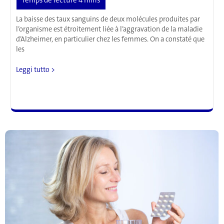
poids
La baisse des taux sanguins de deux molécules produites par
l’organisme est étroitement liée à l’aggravation de la maladie
d’Alzheimer, en particulier chez les femmes. On a constaté que
les
Une
Leggi tutto >
étude
examine
la
possibilité
d’un
test
sanguin
pour
la
maladie
d’Alzheimer
à
un
stade
précoce