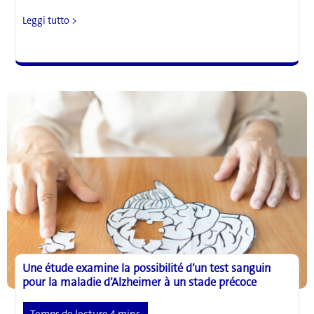
Les
Leggi tutto >
personnes
ayant
un
taux
élevé
de
graisse
musculaire
ont
un
risque
accru
de
maladies
cardiaques
graves,
quel
Une étude examine la possibilité d’un test sanguin
que
pour la maladie d’Alzheimer à un stade précoce
soit
leur