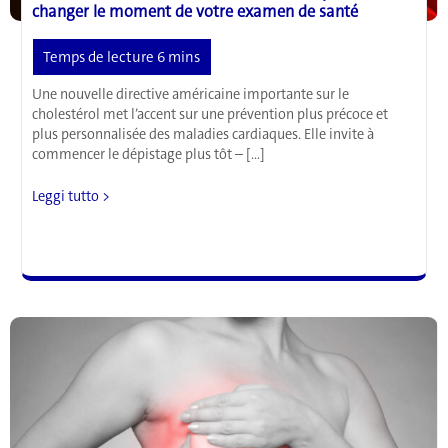
changer le moment de votre examen de santé
Une nouvelle directive américaine importante sur le
cholestérol met l’accent sur une prévention plus précoce et
plus personnalisée des maladies cardiaques. Elle invite à
commencer le dépistage plus tôt – […]
Les
Leggi tutto >
nouvelles
directives
sur
le
cholestérol
pourraient
changer
le
moment
de
votre
examen