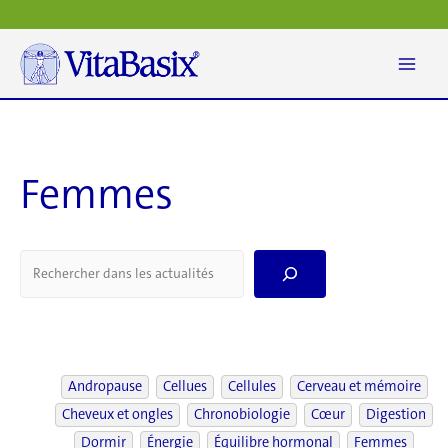
Aller
au
contenu
Femmes
S
e
a
r
c
h
Andropause
Cellues
Cellules
Cerveau et mémoire
Cheveux et ongles
Chronobiologie
Cœur
Digestion
Dormir
Énergie
Équilibre hormonal
Femmes