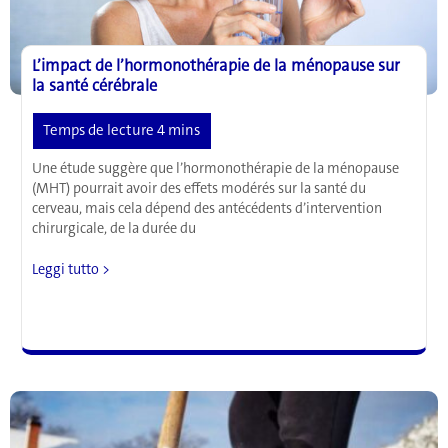
L’impact de l’hormonothérapie de la ménopause sur
la santé cérébrale
Une étude suggère que l’hormonothérapie de la ménopause
(MHT) pourrait avoir des effets modérés sur la santé du
cerveau, mais cela dépend des antécédents d’intervention
chirurgicale, de la durée du
L’impact
Leggi tutto >
de
l’hormonothérapie
de
la
ménopause
sur
la
santé