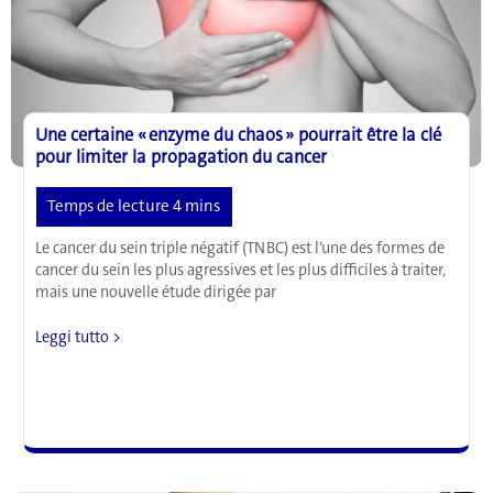
de
santé
Une certaine « enzyme du chaos » pourrait être la clé
pour limiter la propagation du cancer
Le cancer du sein triple négatif (TNBC) est l’une des formes de
cancer du sein les plus agressives et les plus difficiles à traiter,
mais une nouvelle étude dirigée par
Une
Leggi tutto >
certaine
« enzyme
du
chaos »
pourrait
être
la