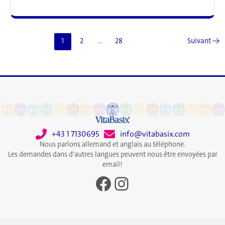
que
déblayer
la
neige
1
2
…
28
Suivant
→
augmente
le
risque
de
crise
cardiaque
+43 1 7130695
info@vitabasix.com
Nous parlons allemand et anglais au téléphone.
Les demandes dans d'autres langues peuvent nous être envoyées par
email!
Facebook
Instagram