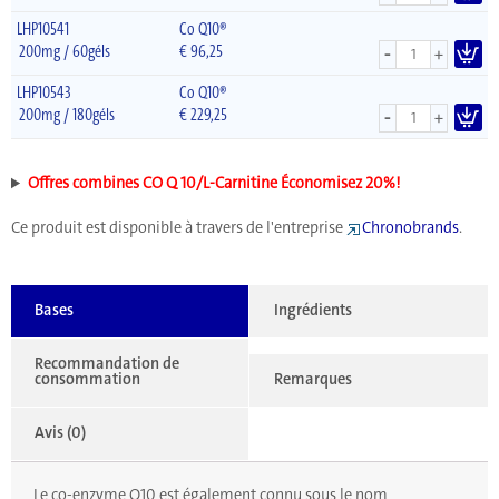
LHP10541
Co Q10®
-
200mg / 60géls
€
96,25
+
LHP10543
Co Q10®
-
200mg / 180géls
€
229,25
+
Offres combines CO Q 10/L-Carnitine Économisez 20%!
Ce produit est disponible à travers de l'entreprise
Chronobrands
.
Bases
Ingrédients
Recommandation de
consommation
Remarques
Avis (0)
Le co-enzyme Q10 est également connu sous le nom