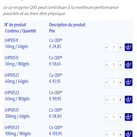
Le co-enzyme Q10 peut contribuer à la meilleure performance
possible et au bien-être physique.
N° de produit
Description du produit
Contenu / Quantité
Prix
LHP10511
Co Q10®
-
30mg / 60géls
€
24,85
+
LHP10513
Co Q10®
-
30mg / 180géls
€
59,65
+
LHP10521
Co Q10®
-
60mg / 60géls
€
41,95
+
LHP10523
Co Q10®
-
60mg / 180géls
€
99,95
+
LHP10531
Co Q10®
-
100mg / 60géls
€
58,40
+
LHP10533
Co Q10®
-
100mg / 180géls
€
139,95
+