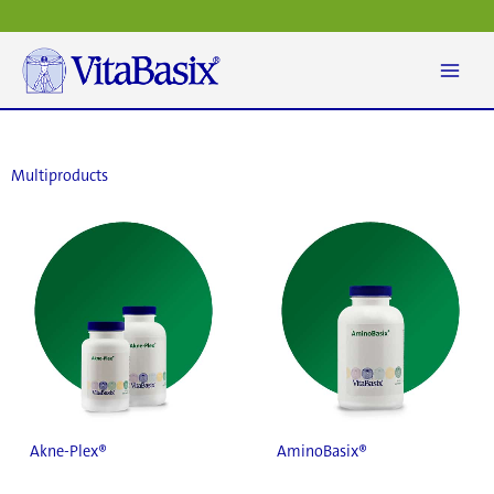
Vai
al
contenuto
Multiproducts
Akne-Plex®
AminoBasix®