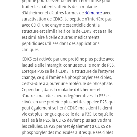
peptide pourra éventuellement être utilisé pour
traiter les patients atteints de la maladie
d’Alzheimer et d’autres formes de
démence
avec
suractivation de CDK5. Le peptide n’interfère pas
avec CDK1, une enzyme essentielle dont la
structure est similaire à celle de CDK5, et sa taille
est similaire à celle d’autres médicaments
peptidiques utilisés dans des applications
cliniques.
CDK5 est activée par une protéine plus petite avec
laquelle elle interagit, connue sous le nom de P35.
Lorsque P35 se lie à CDK5, la structure de l’enzyme
change, ce qui l’amène à phosphoryler ses cibles,
c’est-à-dire à ajouter une molécule de phosphate.
Cependant, dans la maladie d’Alzheimer et
d’autres maladies neurodégénératives, la P35 est
clivée en une protéine plus petite appelée P25, qui
peut également se lier à CDK5 mais dont la demi-
vie est plus longue que celle de la P35. Lorsqu’elle
est liée à la P25, la CDK5 devient plus active dans
les cellules. La P25 permet également à CDK5 de
phosphoryler des molécules autres que ses cibles