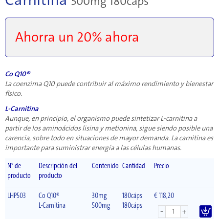
500mg 180cáps
Ahorra un 20% ahora
Co Q10®
La coenzima Q10 puede contribuir al máximo rendimiento y bienestar
físico.
L-Carnitina
Aunque, en principio, el organismo puede sintetizar L-carnitina a
partir de los aminoácidos lisina y metionina, sigue siendo posible una
carencia, sobre todo en situaciones de mayor demanda. La carnitina es
importante para suministrar energía a las células humanas.
N° de
Descripción del
Contenido
Cantidad
Precio
producto
producto
LHP503
Co Q10®
30mg
180cáps
€ 118,20
L-Carnitina
500mg
180cáps
-
+