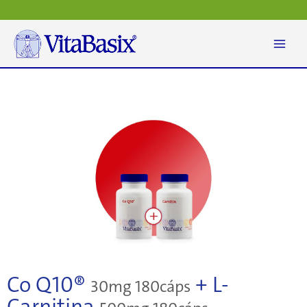
Ir
al
contenido
Co Q10®
+ L-
30mg 180cáps
Carnitina