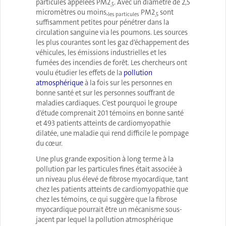
particules appelées PM2
. Avec un diamètre de 2,5
,5
micromètres ou moins,
PM2
sont
les particules
,5
suffisamment petites pour pénétrer dans la
circulation sanguine via les poumons. Les sources
les plus courantes sont les gaz d’échappement des
véhicules, les émissions industrielles et les
fumées des incendies de forêt. Les chercheurs ont
voulu étudier les effets de la
pollution
atmosphérique
à la fois sur les personnes en
bonne santé et sur les personnes souffrant de
maladies cardiaques. C’est pourquoi le groupe
d’étude comprenait 201 témoins en bonne santé
et 493 patients atteints de cardiomyopathie
dilatée, une maladie qui rend difficile le pompage
du cœur.
Une plus grande exposition à long terme à la
pollution par les particules fines était associée à
un niveau plus élevé de fibrose myocardique, tant
chez les patients atteints de cardiomyopathie que
chez les témoins, ce qui suggère que la fibrose
myocardique pourrait être un mécanisme sous-
jacent par lequel la pollution atmosphérique