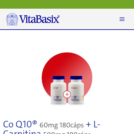
Ir
al
contenido
Co Q10®
+ L-
60mg 180cáps
Carnitina