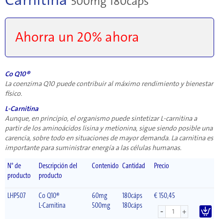
500mg 180cáps
Ahorra un 20% ahora
Co Q10®
La coenzima Q10 puede contribuir al máximo rendimiento y bienestar
físico.
L-Carnitina
Aunque, en principio, el organismo puede sintetizar L-carnitina a
partir de los aminoácidos lisina y metionina, sigue siendo posible una
carencia, sobre todo en situaciones de mayor demanda. La carnitina es
importante para suministrar energía a las células humanas.
N° de
Descripción del
Contenido
Cantidad
Precio
producto
producto
LHP507
Co Q10®
60mg
180cáps
€ 150,45
L-Carnitina
500mg
180cáps
-
+