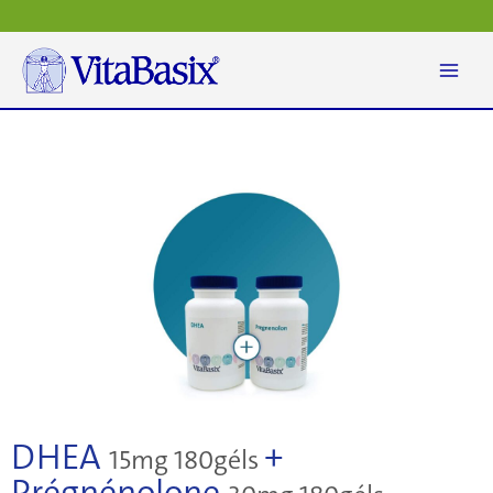
Aller
au
contenu
DHEA
+
15mg 180géls
Prégnénolone