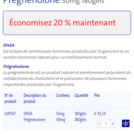
30mg 180géls
Économisez 20 % maintenant
DHEA
Est la base de nombreuses hormones produites par l’organisme et un
soutien hormonal naturel pour un vieillissement normal.
Prégnénolone
La prégnénolone est un produit naturel et extrêmement polyvalent du
métabolisme du cholestérol et le précurseur de plusieurs hormones
importantes produites par l’organisme.
N° de
Description du
Contenu
Quantité
Prix
produit
produit
LHP547
DHEA
15mg
180géls
€ 93,24
Prégnénolone
30mg
180géls
-
+