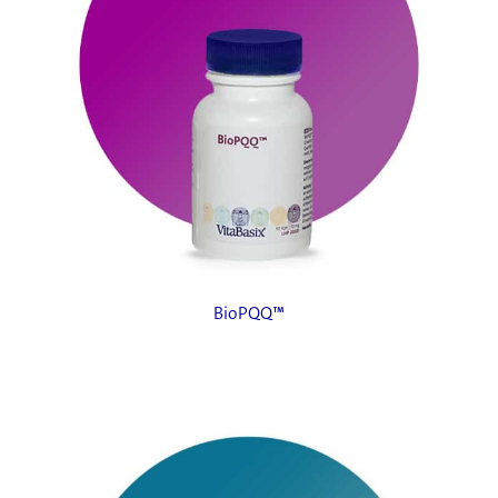
BioPQQ™