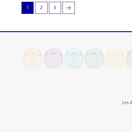
1
2
3
→
Les 