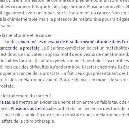
es utilisent la mélatonine comme complément pour un sommeil d
roubles circadiens tels que le décalage horaire. Plusieurs nouvelles
it également avoir un impact sur le traitement du cancer. Non seu
à la chimiothérapie, mais la présence de mélatonine pourrait égal
 saines.
e la mélatonine et le cancer
n Islande
a examiné les niveaux de 6-sulfatoxymélatonine dans l’
cancer de la prostate
. La 6-sulfatoxymélatonine est un métabolite 
 est donc un indicateur approximatif des niveaux de mélatonine da
 faibles taux de 6-sulfatoxymélatonine étaient plus susceptibles 
 tels que des difficultés à s’endormir ou à rester endormis. Ils é
opper un cancer de la prostate. En fait, ceux qui présentaient des t
lite de la mélatonine avaient 75 % de chances en moins de se voir
rostate.
 le traitement du cancer ?
 la seule
à mettre en évidence une relation entre un faible taux de
ancer.
Plusieurs autres études
ont établi un lien entre des taux de
e cancer plus faible. En outre, on a constaté que la mélatonine amé
effets de la chimiothérapie.