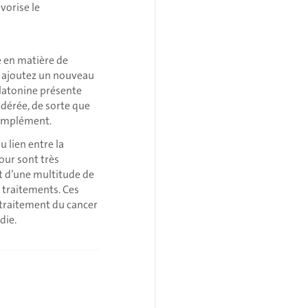
vorise le
e en matière de
s ajoutez un nouveau
latonine présente
odérée, de sorte que
complément.
 lien entre la
jour sont très
 d’une multitude de
s traitements. Ces
 traitement du cancer
die.