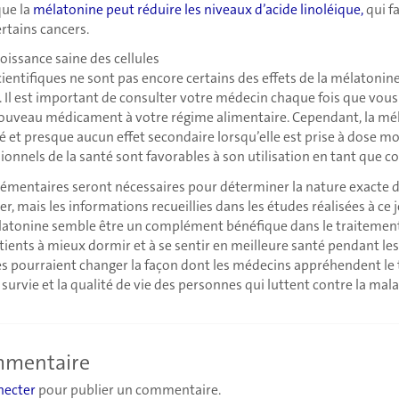
que la
mélatonine peut réduire les niveaux d’acide linoléique,
qui fa
tains cancers.
roissance saine des cellules
cientifiques ne sont pas encore certains des effets de la mélatonin
. Il est important de consulter votre médecin chaque fois que vou
uveau médicament à votre régime alimentaire. Cependant, la mé
ité et presque aucun effet secondaire lorsqu’elle est prise à dose m
onnels de la santé sont favorables à son utilisation en tant que 
émentaires seront nécessaires pour déterminer la nature exacte du
r, mais les informations recueillies dans les études réalisées à ce 
atonine semble être un complément bénéfique dans le traitement
atients à mieux dormir et à se sentir en meilleure santé pendant le
s pourraient changer la façon dont les médecins appréhendent le
survie et la qualité de vie des personnes qui luttent contre la mala
ommentaire
necter
pour publier un commentaire.