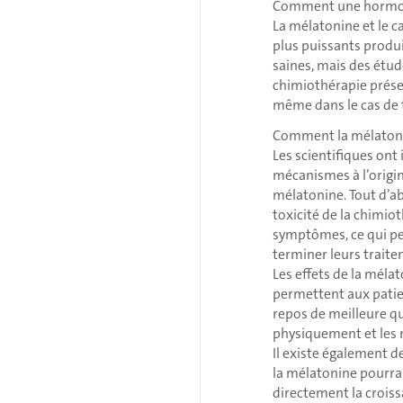
Comment une hormone 
La mélatonine et le c
plus puissants produi
saines, mais des étu
chimiothérapie présen
même dans le cas de 
Comment la mélatonin
Les scientifiques ont
mécanismes à l’origin
mélatonine. Tout d’ab
toxicité de la chimio
symptômes, ce qui pe
terminer leurs trait
Les effets de la méla
permettent aux patie
repos de meilleure qua
physiquement et les 
Il existe également 
la mélatonine pourrai
directement la croiss