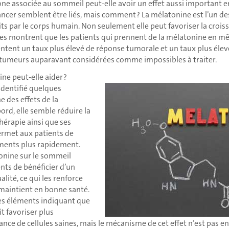
associée au sommeil peut-elle avoir un effet aussi important en
ancer semblent être liés, mais comment ? La mélatonine est l’un de
ts par le corps humain. Non seulement elle peut favoriser la croiss
des montrent que les patients qui prennent de la mélatonine en 
tent un taux plus élevé de réponse tumorale et un taux plus élevé
tumeurs auparavant considérées comme impossibles à traiter.
e peut-elle aider ?
 identifié quelques
e des effets de la
ord, elle semble réduire la
thérapie ainsi que ses
rmet aux patients de
ements plus rapidement.
tonine sur le sommeil
nts de bénéficier d’un
lité, ce qui les renforce
maintient en bonne santé.
des éléments indiquant que
t favoriser plus
ance de cellules saines, mais le mécanisme de cet effet n’est pas e