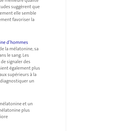
e meilleure qualité
 études suggèrent que
lement elle semble
ement favoriser la
urine d’hommes
de la mélatonine, sa
ns le sang. Les
de signaler des
taient également plus
aux supérieurs à la
 diagnostiquer un
 mélatonine et un
 mélatonine plus
liore