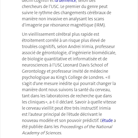
déclin cognitif et
la démence
, selon des
chercheurs de l’USC. Le premier du genre peut
suivre le rythme des changements cérébraux de
manière non invasive en analysant les scans
d’imagerie par résonance magnétique (IRM).
Un vieillissement cérébral plus rapide est
étroitement corrélé à un risque plus élevé de
troubles cognitifs, selon Andrei Irimia, professeur
associé de gérontologie, d’ingénierie biomédicale,
de biologie quantitative et informatisée et de
neurosciences à l’USC Leonard Davis School of
Gerontology et professeur invité de médecine
psychologique au King’s College de Londres. « Il
s’agit d’une mesure inédite qui pourrait changer la
manière dont nous suivons la santé du cerveau,
tant dans les laboratoires de recherche que dans
les cliniques », a-t-il déclaré. Savoir à quelle vitesse
le cerveau vieillit peut être très instructif. Irimia
est l’auteur principal de l’étude décrivant le
nouveau modèle et son pouvoir prédictif. L’
étude
a
été publiée dans les
Proceedings of the National
Academy of Sciences
.