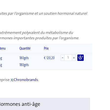
tes par l’organisme et un soutien hormonal naturel
t extrêmement polyvalent du métabolisme du
hormones importantes produites par l’organisme.
tenu
Quantité
Prix
-
+
mg
180géls
€ 120,20
mg
180géls
reprise
Chronobrands
.
ormones anti-âge