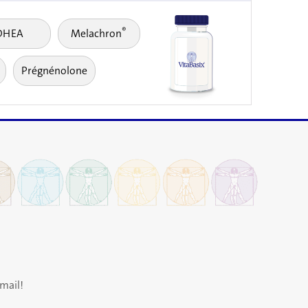
®
DHEA
Melachron
Prégnénolone
mail!