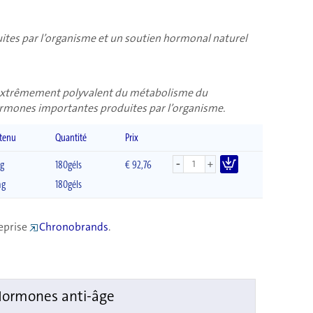
tes par l’organisme et un soutien hormonal naturel
t extrêmement polyvalent du métabolisme du
hormones importantes produites par l’organisme.
tenu
Quantité
Prix
-
+
g
180géls
€ 92,76
mg
180géls
reprise
Chronobrands
.
ormones anti-âge