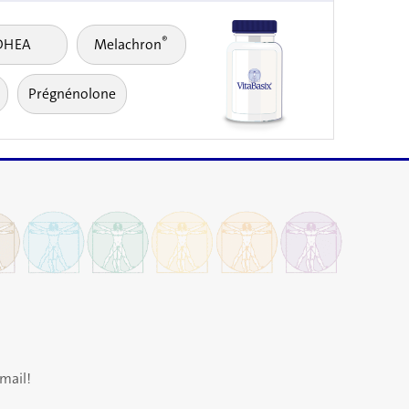
®
DHEA
Melachron
Prégnénolone
mail!