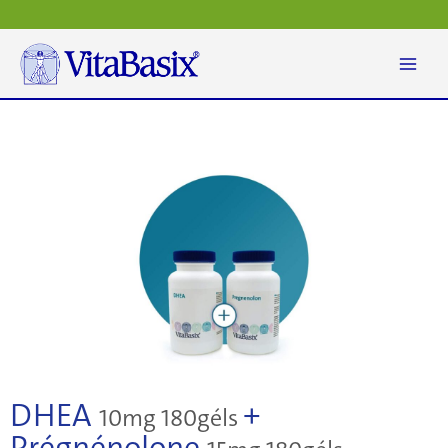
Aller
au
contenu
DHEA
+
10mg 180géls
Prégnénolone