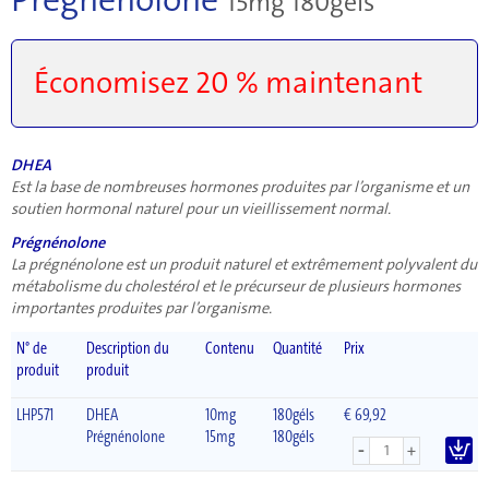
15mg 180géls
Économisez 20 % maintenant
DHEA
Est la base de nombreuses hormones produites par l’organisme et un
soutien hormonal naturel pour un vieillissement normal.
Prégnénolone
La prégnénolone est un produit naturel et extrêmement polyvalent du
métabolisme du cholestérol et le précurseur de plusieurs hormones
importantes produites par l’organisme.
N° de
Description du
Contenu
Quantité
Prix
produit
produit
LHP571
DHEA
10mg
180géls
€ 69,92
Prégnénolone
15mg
180géls
-
+